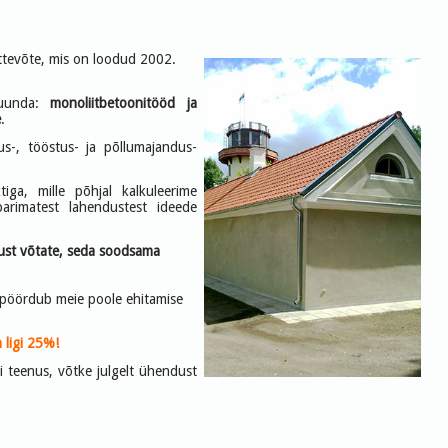
ttevõte, mis on loodud 2002.
suunda:
monoliitbetoonitööd ja
e
.
us-, tööstus- ja põllumajandus-
iga, mille põhjal kalkuleerime
rimatest lahendustest ideede
ust võtate, seda soodsama
 pöördub meie poole ehitamise
 ligi 25%!
 teenus, võtke julgelt ühendust