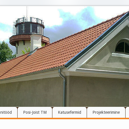
nitööd
Posi-Joist TM
Katusefermid
Projekteerimine