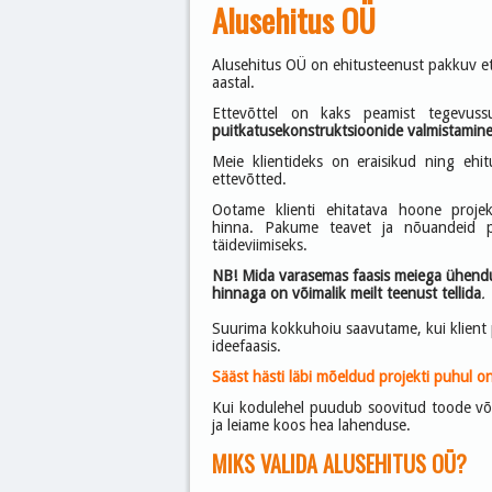
Alusehitus OÜ
Alusehitus OÜ on ehitusteenust pakkuv e
aastal.
Ettevõttel on kaks peamist tegevus
puitkatusekonstruktsioonide valmistamin
Meie klientideks on eraisikud ning ehit
ettevõtted.
Ootame klienti ehitatava hoone projekt
hinna. Pakume teavet ja nõuandeid pa
täideviimiseks.
NB! Mida varasemas faasis meiega ühend
hinnaga on võimalik meilt teenust tellida
.
Suurima kokkuhoiu saavutame, kui klient
ideefaasis.
Sääst hästi läbi mõeldud projekti puhul on
Kui kodulehel puudub soovitud toode või
ja leiame koos hea lahenduse.
MIKS VALIDA ALUSEHITUS OÜ?