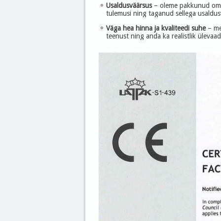
Usaldusväärsus
– oleme pakkunud oma 
tulemusi ning taganud sellega usaldus
Väga hea hinna ja kvaliteedi suhe
– me
teenust ning anda ka realistlik ülevaad